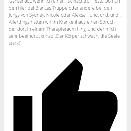
Gänsehaut, wenn ich einen „Schlachtruf“ lese. Ob nun
den hier bei Biancas Truppe oder andere bei den
Jungs von Sydney, Nicole oder Aleksa… und, und, und…
Allerdings hatten wir im Krankenhaus einen Spruch,
der dort in einem Therapieraum hing, und der mich
sehr beeindruckt hat: „Der Körper schwach, die Seele
stark!“