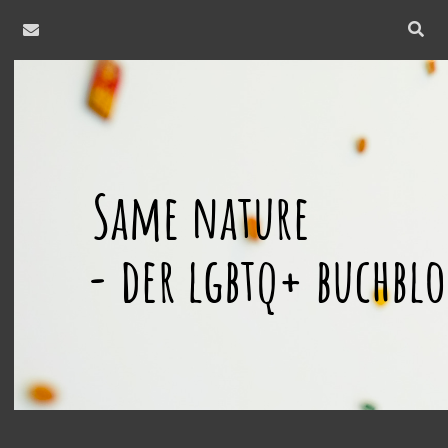
email
Open
searc
same
bar
nature