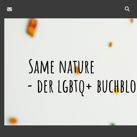
email
Open
searc
same
bar
nature