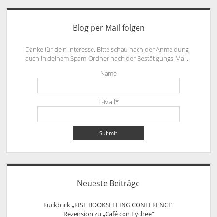
Blog per Mail folgen
Danke für dein Interesse. Bitte schau nach der Anmeldung
auch in deinem Spam-Ordner nach der Bestätigungs-Mail.
Name
E-Mail*
Neueste Beiträge
Rückblick „RISE BOOKSELLING CONFERENCE“
Rezension zu „Café con Lychee“