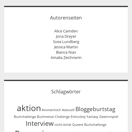
Autorenseiten
Alice Camden
Jona Dreyer
Svea Lundberg
Jessica Martin
Bianca Nias
Amalia Zeichnerin
Schlagwörter
aktion
Bloggeburtstag
Aromantisch
Asexuell
Buchchallenge
Buchmesse
Challenge
Eishockey
Fantasy
Gewinnspiel
Interview
nicht-binär
Queere Buchchallenge