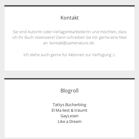
Kontakt
Sie sind Autor/in oder Verlagsmitarbeiter/in und möchten, dass
ich Ihr Buch rezensiere? Dann schreiben Sie mir gerne eine Mail
an: kontakt@samenature.de .
Ich stehe auch gerne für Aktionen zur Verfügung :).
Blogroll
Tattys Bücherblog
El Ma liest & träumt
GayLesen
Like a Dream