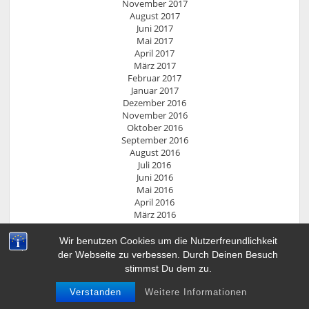
November 2017
August 2017
Juni 2017
Mai 2017
April 2017
März 2017
Februar 2017
Januar 2017
Dezember 2016
November 2016
Oktober 2016
September 2016
August 2016
Juli 2016
Juni 2016
Mai 2016
April 2016
März 2016
Januar 2016
Oktober 2015
Wir benutzen Cookies um die Nutzerfreundlichkeit
September 2015
der Webseite zu verbessen. Durch Deinen Besuch
August 2015
stimmst Du dem zu.
Juni 2015
Mai 2015
Verstanden
Weitere Informationen
September 2014