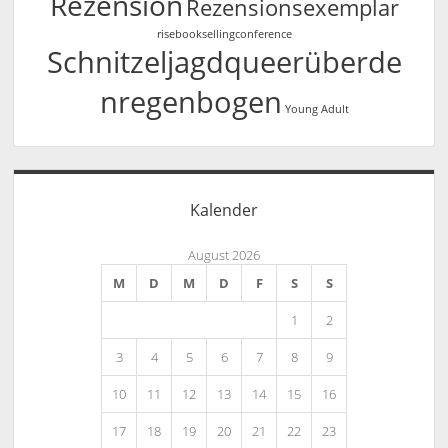
Rezension
Rezensionsexemplar
risebooksellingconference
Schnitzeljagdqueerüberde
nregenbogen
Young Adult
Kalender
August 2026
M
D
M
D
F
S
S
1
2
3
4
5
6
7
8
9
10
11
12
13
14
15
16
17
18
19
20
21
22
23