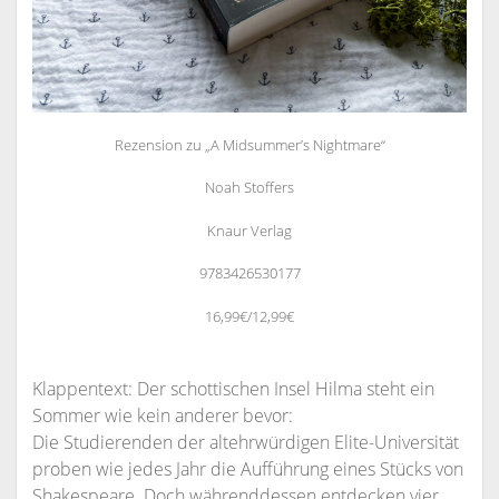
Rezension zu „A Midsummer’s Nightmare“
Noah Stoffers
Knaur Verlag
9783426530177
16,99€/12,99€
Klappentext: Der schottischen Insel Hilma steht ein
Sommer wie kein anderer bevor:
Die Studierenden der altehrwürdigen Elite-Universität
proben wie jedes Jahr die Aufführung eines Stücks von
Shakespeare. Doch währenddessen entdecken vier