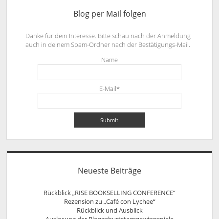
Blog per Mail folgen
Danke für dein Interesse. Bitte schau nach der Anmeldung
auch in deinem Spam-Ordner nach der Bestätigungs-Mail.
Name
E-Mail*
Neueste Beiträge
Rückblick „RISE BOOKSELLING CONFERENCE“
Rezension zu „Café con Lychee“
Rückblick und Ausblick