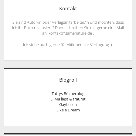
Kontakt
Sie sind Autor/in oder Verlagsmitarbeiter/in und möchten, dass
ich Ihr Buch rezensiere? Dann schreiben Sie mir gerne eine Mail
an: kontakt@samenature.de .
Ich stehe auch gerne für Aktionen zur Verfügung :).
Blogroll
Tattys Bücherblog
El Ma liest & träumt
GayLesen
Like a Dream