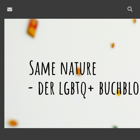
email
Open
searc
same
bar
nature