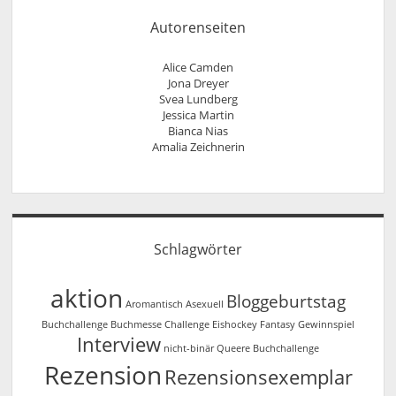
Autorenseiten
Alice Camden
Jona Dreyer
Svea Lundberg
Jessica Martin
Bianca Nias
Amalia Zeichnerin
Schlagwörter
aktion
Bloggeburtstag
Aromantisch
Asexuell
Buchchallenge
Buchmesse
Challenge
Eishockey
Fantasy
Gewinnspiel
Interview
nicht-binär
Queere Buchchallenge
Rezension
Rezensionsexemplar