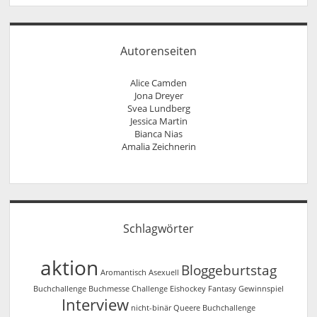
Autorenseiten
Alice Camden
Jona Dreyer
Svea Lundberg
Jessica Martin
Bianca Nias
Amalia Zeichnerin
Schlagwörter
aktion
Bloggeburtstag
Aromantisch
Asexuell
Buchchallenge
Buchmesse
Challenge
Eishockey
Fantasy
Gewinnspiel
Interview
nicht-binär
Queere Buchchallenge