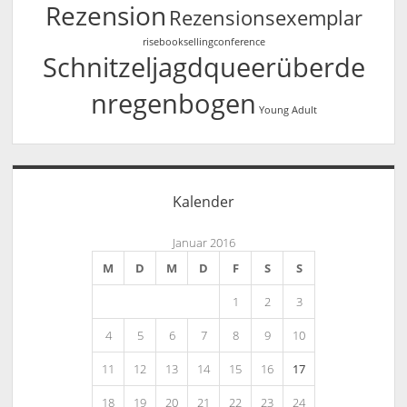
Rezension
Rezensionsexemplar
risebooksellingconference
Schnitzeljagdqueerüberde
nregenbogen
Young Adult
Kalender
Januar 2016
M
D
M
D
F
S
S
1
2
3
4
5
6
7
8
9
10
11
12
13
14
15
16
17
18
19
20
21
22
23
24