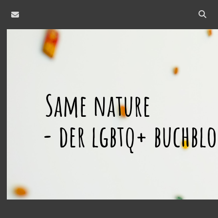
email
Open
searc
same
bar
nature