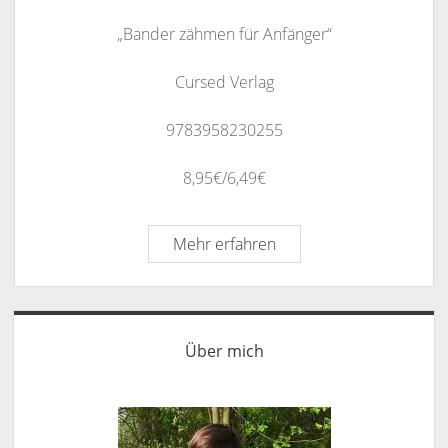
„Bander zähmen für Anfänger“
Cursed Verlag
9783958230255
8,95€/6,49€
Rezension
Mehr erfahren
zu
„Bander
zähmen
Sidebar
für
Über mich
Anfänger“