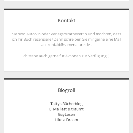
Kontakt
Sie sind Autor/in oder Verlagsmitarbeiter/in und möchten, dass
ich Ihr Buch rezensiere? Dann schreiben Sie mir gerne eine Mail
an: kontakt@samenature.de .
Ich stehe auch gerne für Aktionen zur Verfügung :).
Blogroll
Tattys Bücherblog
El Ma liest & träumt
GayLesen
Like a Dream