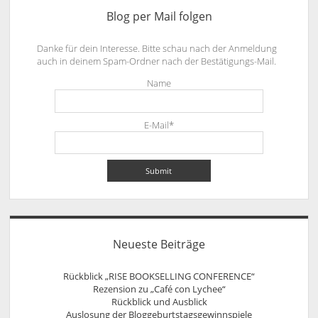
Blog per Mail folgen
Danke für dein Interesse. Bitte schau nach der Anmeldung
auch in deinem Spam-Ordner nach der Bestätigungs-Mail.
Name
E-Mail*
Neueste Beiträge
Rückblick „RISE BOOKSELLING CONFERENCE“
Rezension zu „Café con Lychee“
Rückblick und Ausblick
Auslosung der Bloggeburtstagsgewinnspiele