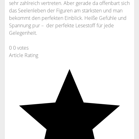
sehr zahlreich vertreten. Aber gerade da offenbart sich
das Seelenleben der Figuren am stärksten und man
bekommt den perfekten Einblick. Heiße Gefühle und
Spannung pur – der perfekte Lesestoff für jede
Gelegenheit.
0
0
votes
Article Rating