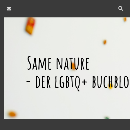
email
Open
searc
same
bar
nature