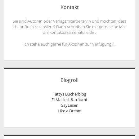
Kontakt
Sie sind Autor/in oder Verlagsmitarbeiter/in und möchten, dass
ich Ihr Buch rezensiere? Dann schreiben Sie mir gerne eine Mail
an: kontakt@samenature.de .
Ich stehe auch gerne für Aktionen zur Verfügung :).
Blogroll
Tattys Bücherblog
El Ma liest & träumt
GayLesen
Like a Dream