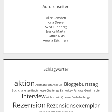
Autorenseiten
Alice Camden
Jona Dreyer
Svea Lundberg
Jessica Martin
Bianca Nias
Amalia Zeichnerin
Schlagwörter
aktion
Bloggeburtstag
Aromantisch
Asexuell
Buchchallenge
Buchmesse
Challenge
Eishockey
Fantasy
Gewinnspiel
Interview
nicht-binär
Queere Buchchallenge
Rezension
Rezensionsexemplar