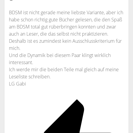
BDSM ist nicht gerade meine liebste Variante, aber ich
habe schon richtig gute Bücher gelesen, die den Spaß
am BDSM total gut rüberbringen konnten und zwar
auch an Leser, die das selbst nicht praktizieren.
Deshalb ist es zumindest kein Ausschlusskriterium für
mich.
Und die Dynamik bei diesem Paar klingt wirklich
interessant.
Ich werde mir die beiden Teile mal gleich auf meine
Leseliste schreiben.
LG Gabi