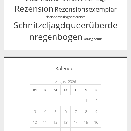
Rezension
Rezensionsexemplar
risebooksellingconference
Schnitzeljagdqueerüberde
nregenbogen
Young Adult
Kalender
August 2026
M
D
M
D
F
S
S
1
2
3
4
5
6
7
8
9
10
11
12
13
14
15
16