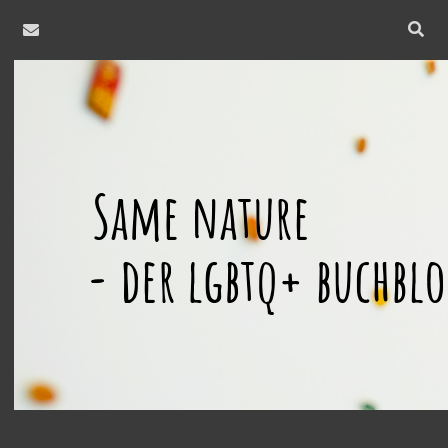
email
Open
searc
same
bar
nature