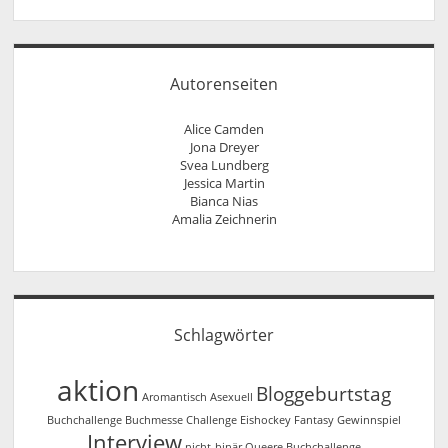
Autorenseiten
Alice Camden
Jona Dreyer
Svea Lundberg
Jessica Martin
Bianca Nias
Amalia Zeichnerin
Schlagwörter
aktion
Bloggeburtstag
Aromantisch
Asexuell
Buchchallenge
Buchmesse
Challenge
Eishockey
Fantasy
Gewinnspiel
Interview
nicht-binär
Queere Buchchallenge