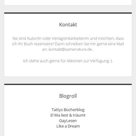
Kontakt
Sie sind Autor/in oder Verlagsmitarbeiter/in und möchten, dass
ich Ihr Buch rezensiere? Dann schreiben Sie mir gerne eine Mail
an: kontakt@samenature.de .
Ich stehe auch gerne für Aktionen zur Verfügung :).
Blogroll
Tattys Bücherblog
El Ma liest & träumt
GayLesen
Like a Dream