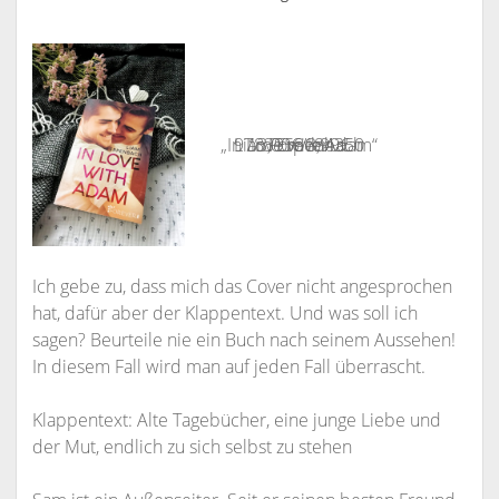
„In Love with Adam“
9783958184350
Liam Erpenbach
13,00€/3,99€
Forever
Ich gebe zu, dass mich das Cover nicht angesprochen
hat, dafür aber der Klappentext. Und was soll ich
sagen? Beurteile nie ein Buch nach seinem Aussehen!
In diesem Fall wird man auf jeden Fall überrascht.
Klappentext: Alte Tagebücher, eine junge Liebe und
der Mut, endlich zu sich selbst zu stehen