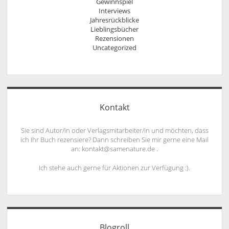
Gewinnspiel
Interviews
Jahresrückblicke
Lieblingsbücher
Rezensionen
Uncategorized
Kontakt
Sie sind Autor/in oder Verlagsmitarbeiter/in und möchten, dass
ich Ihr Buch rezensiere? Dann schreiben Sie mir gerne eine Mail
an: kontakt@samenature.de .
Ich stehe auch gerne für Aktionen zur Verfügung :).
Blogroll