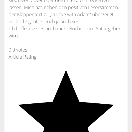
kitschigen Cover oder dem Titel abschrecken zu
lassen. Mich hat, neben den positiven Leserstimmen,
der Klappentext zu „In Love with Adam“ überzeugt –
vielleicht geht es euch ja auch so?
Ich hoffe, dass es noch mehr Bücher vom Autor geben
wird.
0
0
votes
Article Rating