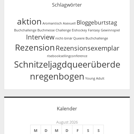
Schlagwörter
aktion
Bloggeburtstag
Aromantisch
Asexuell
Buchchallenge
Buchmesse
Challenge
Eishockey
Fantasy
Gewinnspiel
Interview
nicht-binär
Queere Buchchallenge
Rezension
Rezensionsexemplar
risebooksellingconference
Schnitzeljagdqueerüberde
nregenbogen
Young Adult
Kalender
August 2026
M
D
M
D
F
S
S