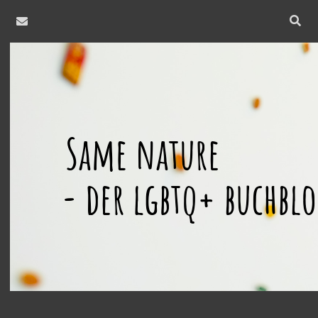
email
Open
searc
same
bar
nature