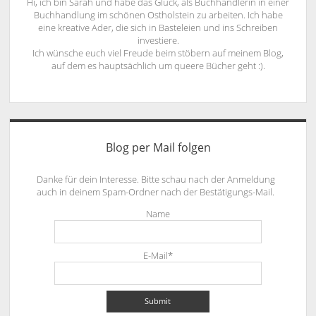
Hi, ich bin Sarah und habe das Glück, als Buchhändlerin in einer
Buchhandlung im schönen Ostholstein zu arbeiten. Ich habe
eine kreative Ader, die sich in Basteleien und ins Schreiben
investiere.
Ich wünsche euch viel Freude beim stöbern auf meinem Blog,
auf dem es hauptsächlich um queere Bücher geht :).
Blog per Mail folgen
Danke für dein Interesse. Bitte schau nach der Anmeldung
auch in deinem Spam-Ordner nach der Bestätigungs-Mail.
Name
E-Mail*