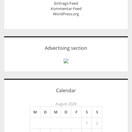
Eintrags-Feed
Kommentar-Feed
WordPress.org
Advertising section
Calendar
August 2026
M
D
M
D
F
S
S
1
2