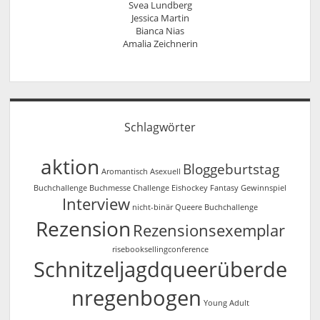
Svea Lundberg
Jessica Martin
Bianca Nias
Amalia Zeichnerin
Schlagwörter
aktion
Bloggeburtstag
Aromantisch
Asexuell
Buchchallenge
Buchmesse
Challenge
Eishockey
Fantasy
Gewinnspiel
Interview
nicht-binär
Queere Buchchallenge
Rezension
Rezensionsexemplar
risebooksellingconference
Schnitzeljagdqueerüberde
nregenbogen
Young Adult