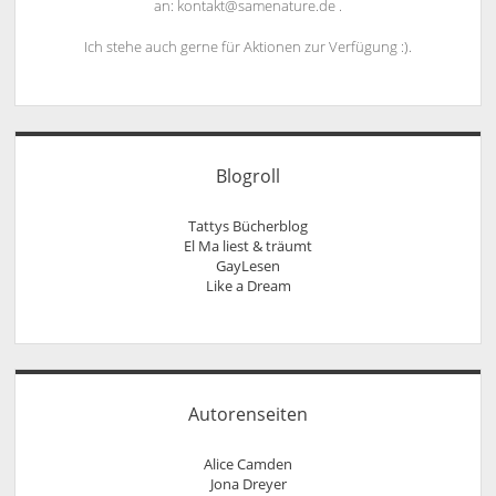
an: kontakt@samenature.de .
Ich stehe auch gerne für Aktionen zur Verfügung :).
Blogroll
Tattys Bücherblog
El Ma liest & träumt
GayLesen
Like a Dream
Autorenseiten
Alice Camden
Jona Dreyer