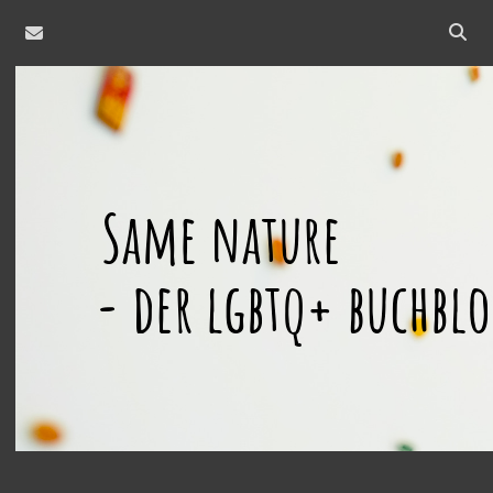
email
Open
searc
same
bar
nature