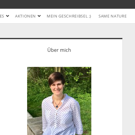
Offene
Offene
ES
AKTIONEN
MEIN GESCHREIBSEL ;)
SAME NATURE
Drop-
Drop-
Down-
Down-
Menü
Menü
idebar
Über mich