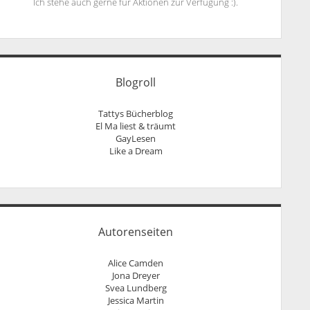
Ich stehe auch gerne für Aktionen zur Verfügung :).
Blogroll
Tattys Bücherblog
El Ma liest & träumt
GayLesen
Like a Dream
Autorenseiten
Alice Camden
Jona Dreyer
Svea Lundberg
Jessica Martin