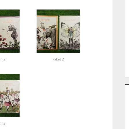
n 2
Paket 2
n 5