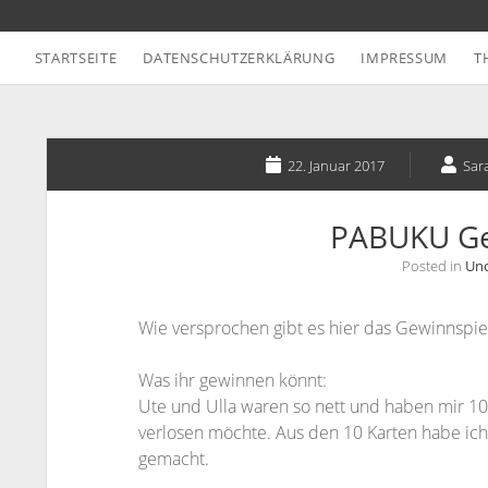
STARTSEITE
DATENSCHUTZERKLÄRUNG
IMPRESSUM
T
22. Januar 2017
Sar
PABUKU Ge
Posted in
Unc
Wie versprochen gibt es hier das Gewinnspie
Was ihr gewinnen könnt:
Ute und Ulla waren so nett und haben mir 10 K
verlosen möchte. Aus den 10 Karten habe ich
gemacht.