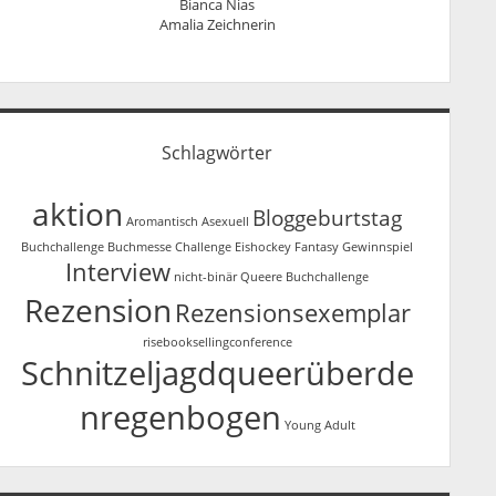
Bianca Nias
Amalia Zeichnerin
Schlagwörter
aktion
Bloggeburtstag
Aromantisch
Asexuell
Buchchallenge
Buchmesse
Challenge
Eishockey
Fantasy
Gewinnspiel
Interview
nicht-binär
Queere Buchchallenge
Rezension
Rezensionsexemplar
risebooksellingconference
Schnitzeljagdqueerüberde
nregenbogen
Young Adult