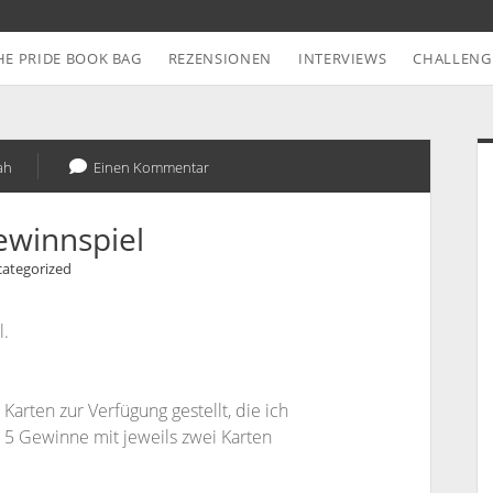
HE PRIDE BOOK BAG
REZENSIONEN
INTERVIEWS
CHALLENG
S
ah
Einen Kommentar
winnspiel
ategorized
l.
arten zur Verfügung gestellt, die ich
 5 Gewinne mit jeweils zwei Karten