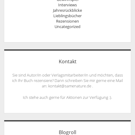
Interviews
Jahresrückblicke
Lieblingsbücher
Rezensionen
Uncategorized
Kontakt
Sie sind Autor/in oder Verlagsmitarbeiter/in und möchten, dass
ich Ihr Buch rezensiere? Dann schreiben Sie mir gerne eine Mail
an: kontakt@samenature.de .
Ich stehe auch gerne für Aktionen zur Verfügung :).
Blogroll