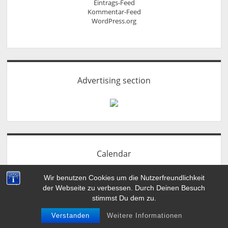
Eintrags-Feed
Kommentar-Feed
WordPress.org
Advertising section
Calendar
August 2026
Wir benutzen Cookies um die Nutzerfreundlichkeit
der Webseite zu verbessen. Durch Deinen Besuch
M
D
M
D
F
S
S
stimmst Du dem zu.
1
2
Verstanden
Weitere Informationen