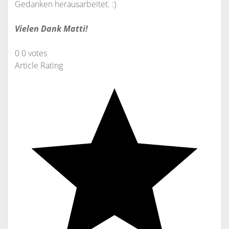
Gedanken herausarbeitet. :)
Vielen Dank Matti!
0
0
votes
Article Rating