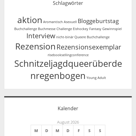
Schlagwörter
aktion
Bloggeburtstag
Aromantisch
Asexuell
Buchchallenge
Buchmesse
Challenge
Eishockey
Fantasy
Gewinnspiel
Interview
nicht-binär
Queere Buchchallenge
Rezension
Rezensionsexemplar
risebooksellingconference
Schnitzeljagdqueerüberde
nregenbogen
Young Adult
Kalender
August 2026
M
D
M
D
F
S
S