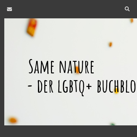
email
Open
searc
same
bar
nature