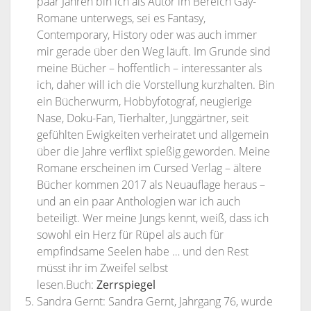
paar Jahren bin ich als Autor im Bereich Gay-
Romane unterwegs, sei es Fantasy,
Contemporary, History oder was auch immer
mir gerade über den Weg läuft. Im Grunde sind
meine Bücher – hoffentlich – interessanter als
ich, daher will ich die Vorstellung kurzhalten. Bin
ein Bücherwurm, Hobbyfotograf, neugierige
Nase, Doku-Fan, Tierhalter, Junggärtner, seit
gefühlten Ewigkeiten verheiratet und allgemein
über die Jahre verflixt spießig geworden. Meine
Romane erscheinen im Cursed Verlag – ältere
Bücher kommen 2017 als Neuauflage heraus –
und an ein paar Anthologien war ich auch
beteiligt. Wer meine Jungs kennt, weiß, dass ich
sowohl ein Herz für Rüpel als auch für
empfindsame Seelen habe … und den Rest
müsst ihr im Zweifel selbst
lesen.Buch:
Zerrspiegel
Sandra Gernt: Sandra Gernt, Jahrgang 76, wurde