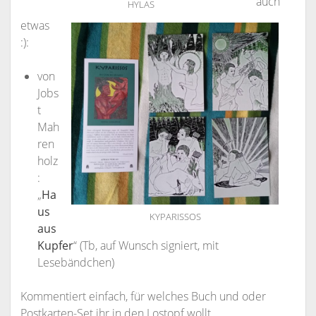
auch
HYLAS
etwas
:):
von
Jobs
t
Mah
ren
holz
:
„
Ha
us
KYPARISSOS
aus
Kupfer
“ (Tb, auf Wunsch signiert, mit
Lesebändchen)
Kommentiert einfach, für welches Buch und oder
Postkarten-Set ihr in den Lostopf wollt,