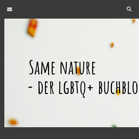
email
Open
searc
same
bar
nature