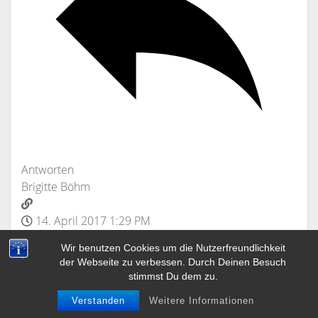
Antworten
Brigitte Böhm
14. April 2017 1:29 PM
Wir benutzen Cookies um die Nutzerfreundlichkeit
Auch hierüber nochmal alles Gute zu deinem
der Webseite zu verbessen. Durch Deinen Besuch
Geburtstag Jobst!
stimmst Du dem zu.
Verstanden
Weitere Informationen
Ich hüpfe für „Haus aus Kupfer“ in den Lostopf, es