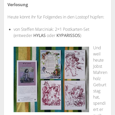
Verlosung
Heute könnt ihr für Folgendes in den Lostopf hüpfen:
von Steffen Marciniak: 2×1 Postkarten-Set
(entweder
HYLAS
oder
KYPARISSOS
)
Und
weil
heute
Jobst
Mahren
holz
Geburt
stag
hat,
spendi
ert er