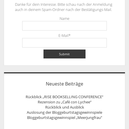
Danke für dein Interesse. Bitte schau nach der Anmeldung
auch in deinem Spam-Ordner nach der Bestätigungs-Mail.
Name
E-Mail*
Neueste Beiträge
Rückblick „RISE BOOKSELLING CONFERENCE“
Rezension zu „Café con Lychee“
Rückblick und Ausblick
Auslosung der Bloggeburtstagsgewinnspiele
Bloggeburtstagsgewinnspiel „Meerjungfrau“