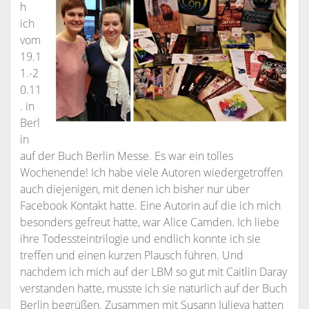
h
ich
vom
19.1
1.-2
0.11
. in
Berl
in
auf der Buch Berlin Messe. Es war ein tolles
Wochenende! Ich habe viele Autoren wiedergetroffen
auch diejenigen, mit denen ich bisher nur über
Facebook Kontakt hatte. Eine Autorin auf die ich mich
besonders gefreut hatte, war Alice Camden. Ich liebe
ihre Todessteintrilogie und endlich konnte ich sie
treffen und einen kurzen Plausch führen. Und
nachdem ich mich auf der LBM so gut mit Caitlin Daray
verstanden hatte, musste ich sie natürlich auf der Buch
Berlin begrüßen. Zusammen mit Susann Julieva hatten