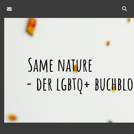
email
Open
searc
same
bar
nature