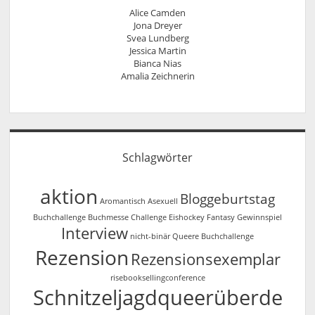
Alice Camden
Jona Dreyer
Svea Lundberg
Jessica Martin
Bianca Nias
Amalia Zeichnerin
Schlagwörter
aktion
Bloggeburtstag
Aromantisch
Asexuell
Buchchallenge
Buchmesse
Challenge
Eishockey
Fantasy
Gewinnspiel
Interview
nicht-binär
Queere Buchchallenge
Rezension
Rezensionsexemplar
risebooksellingconference
Schnitzeljagdqueerüberde