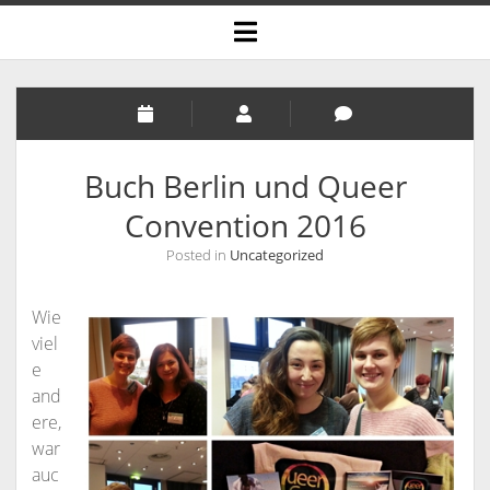
open
menu
Buch Berlin und Queer
Convention 2016
Posted in
Uncategorized
Wie
viel
e
and
ere,
war
auc