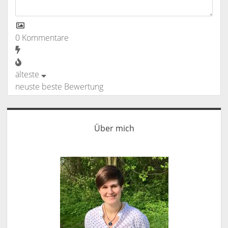
0
Kommentare
älteste
neuste
beste Bewertung
Sidebar
Über mich