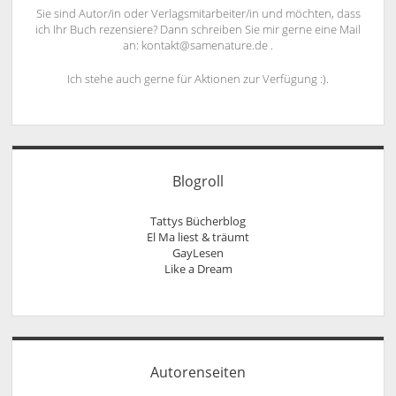
Sie sind Autor/in oder Verlagsmitarbeiter/in und möchten, dass
ich Ihr Buch rezensiere? Dann schreiben Sie mir gerne eine Mail
an: kontakt@samenature.de .
Ich stehe auch gerne für Aktionen zur Verfügung :).
Blogroll
Tattys Bücherblog
El Ma liest & träumt
GayLesen
Like a Dream
Autorenseiten