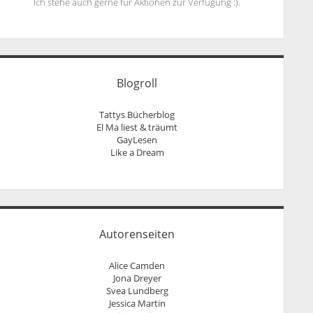
Ich stehe auch gerne für Aktionen zur Verfügung :).
Blogroll
Tattys Bücherblog
El Ma liest & träumt
GayLesen
Like a Dream
Autorenseiten
Alice Camden
Jona Dreyer
Svea Lundberg
Jessica Martin