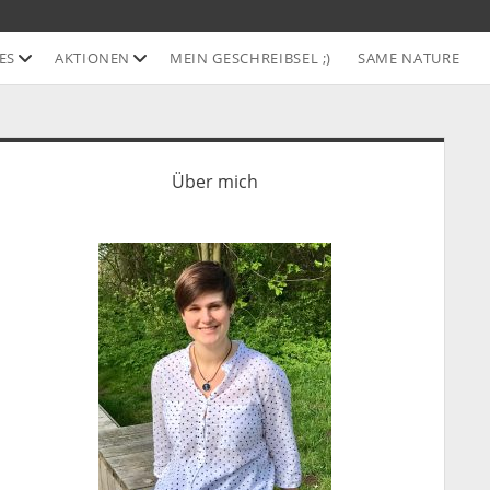
Offene
Offene
ES
AKTIONEN
MEIN GESCHREIBSEL ;)
SAME NATURE
Drop-
Drop-
Down-
Down-
Menü
Menü
idebar
Über mich