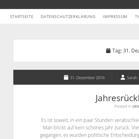
STARTSEITE
DATENSCHUTZERKLÄRUNG
IMPRESSUM
T
Tag:
31. De
31. Dezember 2016
Sarah
Jahresrück
Posted in
Unc
Es ist soweit, in ein paar Stunden verabsch
Man blickt auf kein schönes Jahr zurück. Vie
gegangen, es wurden politische Entscheidun