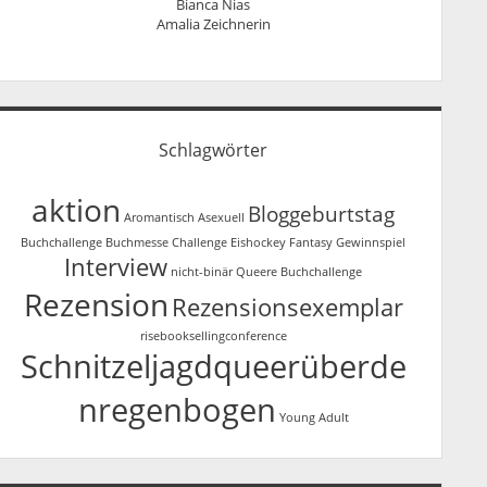
Bianca Nias
Amalia Zeichnerin
Schlagwörter
aktion
Bloggeburtstag
Aromantisch
Asexuell
Buchchallenge
Buchmesse
Challenge
Eishockey
Fantasy
Gewinnspiel
Interview
nicht-binär
Queere Buchchallenge
Rezension
Rezensionsexemplar
risebooksellingconference
Schnitzeljagdqueerüberde
nregenbogen
Young Adult