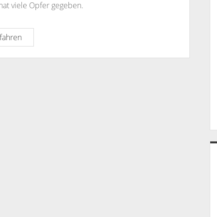
 hat viele Opfer gegeben.
Jahresrückblick
fahren
2016