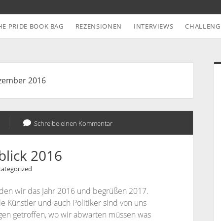
HE PRIDE BOOK BAG
REZENSIONEN
INTERVIEWS
CHALLENG
S
zember 2016
Schreibe einen Kommentar
blick 2016
ategorized
ieden wir das Jahr 2016 und begrüßen 2017.
le Künstler und auch Politiker sind von uns
gen getroffen, wo wir abwarten müssen was