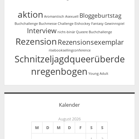
aktion
Bloggeburtstag
Aromantisch
Asexuell
Buchchallenge
Buchmesse
Challenge
Eishockey
Fantasy
Gewinnspiel
Interview
nicht-binär
Queere Buchchallenge
Rezension
Rezensionsexemplar
risebooksellingconference
Schnitzeljagdqueerüberde
nregenbogen
Young Adult
Kalender
August 2026
M
D
M
D
F
S
S