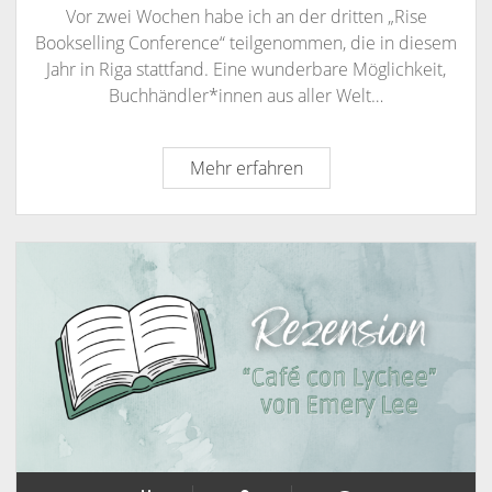
Vor zwei Wochen habe ich an der dritten „Rise
Bookselling Conference“ teilgenommen, die in diesem
Jahr in Riga stattfand. Eine wunderbare Möglichkeit,
Buchhändler*innen aus aller Welt…
Rückblick
Mehr erfahren
„RISE
BOOKSELLING
CONFERENCE“