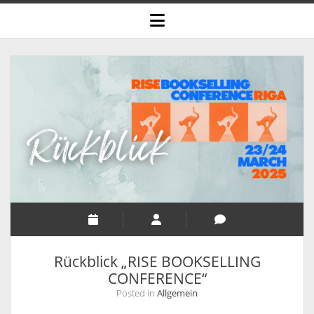
open
menu
same
nature
Posts
Rückblick „RISE BOOKSELLING
CONFERENCE“
Posted in
Allgemein