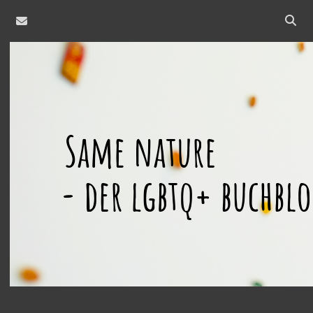
email
Open
searc
same
bar
nature