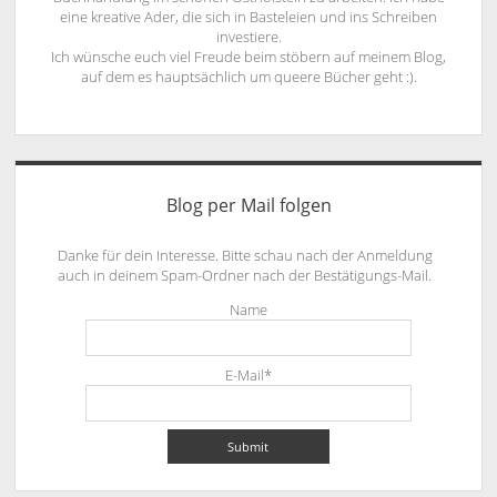
eine kreative Ader, die sich in Basteleien und ins Schreiben
investiere.
Ich wünsche euch viel Freude beim stöbern auf meinem Blog,
auf dem es hauptsächlich um queere Bücher geht :).
Blog per Mail folgen
Danke für dein Interesse. Bitte schau nach der Anmeldung
auch in deinem Spam-Ordner nach der Bestätigungs-Mail.
Name
E-Mail*