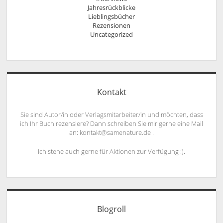
Jahresrückblicke
Lieblingsbücher
Rezensionen
Uncategorized
Kontakt
Sie sind Autor/in oder Verlagsmitarbeiter/in und möchten, dass
ich Ihr Buch rezensiere? Dann schreiben Sie mir gerne eine Mail
an: kontakt@samenature.de .
Ich stehe auch gerne für Aktionen zur Verfügung :).
Blogroll