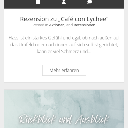
Rezension zu „Café con Lychee“
Posted in
Aktionen
, and
Rezensionen
Hass ist ein starkes Gefühl und egal, ob nach außen auf
das Umfeld oder nach innen auf sich selbst gerichtet,
kann er viel Schmerz und…
Rezension
Mehr erfahren
zu
„Café
con
Lychee“