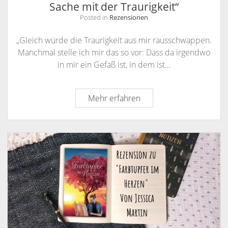
Sache mit der Traurigkeit“
Posted in
Rezensionen
„Gleich würde die Traurigkeit aus mir rausschwappen.
Manchmal stelle ich mir das so vor: Dass da irgendwo
in mir ein Gefäß ist, in dem ist…
Rezension
Mehr erfahren
zu
„Leon
Hertz
und
die
Sache
mit
der
Traurigkeit“