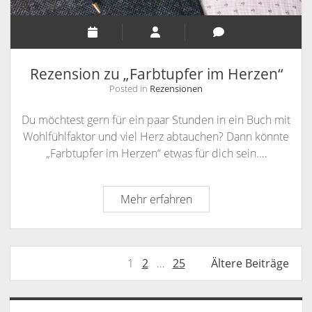
Rezension zu „Farbtupfer im Herzen“
Posted in
Rezensionen
Du möchtest gern für ein paar Stunden in ein Buch mit
Wohlfühlfaktor und viel Herz abtauchen? Dann könnte
„Farbtupfer im Herzen“ etwas für dich sein.…
Rezension
Mehr erfahren
zu
„Farbtupfer
im
Seitennummerierung
1
2
…
25
Ältere Beiträge
Herzen“
der
Beiträge
Sidebar